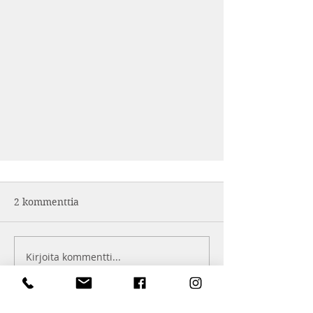
2 kommenttia
Kirjoita kommentti...
Uusimmat
Ravintola Vista Pro-gaalassa