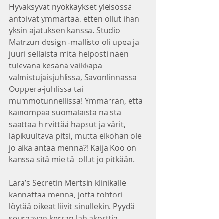
Hyväksyvät nyökkäykset yleisössä 
antoivat ymmärtää, etten ollut ihan 
yksin ajatuksen kanssa. Studio 
Matrzun design -mallisto oli upea ja 
juuri sellaista mitä helposti näen 
tulevana kesänä vaikkapa 
valmistujaisjuhlissa, Savonlinnassa 
Ooppera-juhlissa tai 
mummotunnellissa! Ymmärrän, että 
kainompaa suomalaista naista 
saattaa hirvittää hapsut ja värit, 
läpikuultava pitsi, mutta eiköhän ole 
jo aika antaa mennä?! Kaija Koo on 
kanssa sitä mieltä  ollut jo pitkään.
Lara’s Secretin Mertsin klinikalle 
kannattaa mennä, jotta tohtori 
löytää oikeat liivit sinullekin. Pyydä 
seuraavan kerran lahjakorttia 