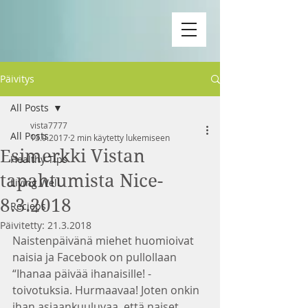
Päivitys
All Posts
vista7777
All Posts
13.9.2017
2 min käytetty lukemiseen
Esimerkki Vistan
Healthy Tips
tapahtumista Nice-
Living Well
8.3.2018
Recieps
Päivitetty:
21.3.2018
Naistenpäivänä miehet huomioivat 
naisia ja Facebook on pullollaan 
“Ihanaa päivää ihanaisille! -
toivotuksia. Hurmaavaa! Joten onkin 
ihan asiaankuuluvaa, että naiset 