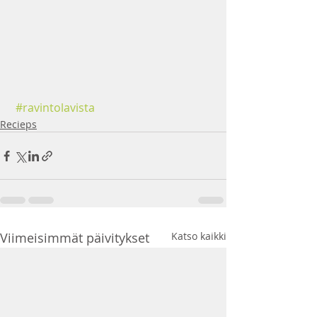
#ravintolavista
Recieps
Viimeisimmät päivitykset
Katso kaikki