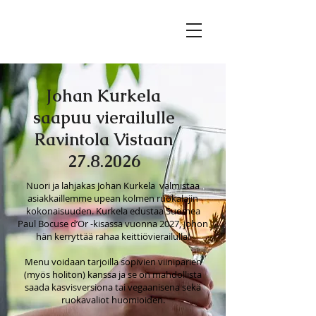
Johan Kurkela
saapuu vierailulle
Ravintola Vistaan
27.8.2026
Nuori ja lahjakas Johan Kurkela valmistaa
asiakkaillemme upean kolmen ruokalajin
kokonaisuuden. Kurkela edustaa Suomea
Paul Bocuse d’Or -kisassa vuonna 2027, johon
hän kerryttää rahaa keittiövierailulla!
Menu voidaan tarjoilla sopivien viiniparien
(myös holiton) kanssa ja se on mahdollista
saada kasvisversiona tai vegaanisena sekä
ruokavaliot huomioiden.