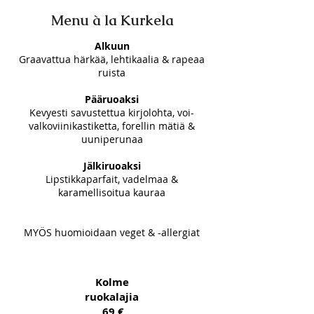
Menu à la Kurkela
Alkuun
Graavattua härkää, lehtikaalia & rapeaa
ruista
Pääruoaksi
Kevyesti savustettua kirjolohta, voi-
valkoviinikastiketta, forellin mätiä &
uuniperunaa
Jälkiruoaksi
Lipstikkaparfait, vadelmaa &
karamellisoitua kauraa
MYÖS huomioidaan veget & -allergiat
Kolme
ruokalajia
69 €