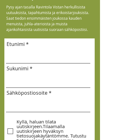
Pysy ajan tasalla Ravintola Vistan herkullisista
uutuuksista, tapahtumista ja erikoistarjouksista.
Saat tiedon ensimmäisten joukossa kauden
menuista, juhla-aterioista ja muista
ajankohtaisista uutisista suoraan sähköpostiisi.
Etunimi
Sukunimi
Sähköpostiosoite
Kyllä, haluan tilata
uutiskirjeen.Tilaamalla
uutiskirjeen hyväksyn
tietosuojakäytäntömme. Tutustu