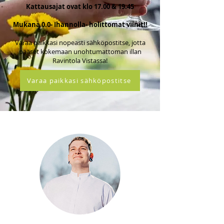
Kattausajat ovat klo 17.00 & 19.45
Mukana 0.0- Ihannolla- holittomat viinit!!
Varaa paikkasi nopeasti sähköpostitse, jotta
pääset kokemaan unohtumattoman illan
Ravintola Vistassa!
Varaa paikkasi sähköpostitse