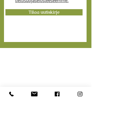
tietosuojaselosteeseemme.
Tilaa uutiskirje
Tervetuloa golfkentän