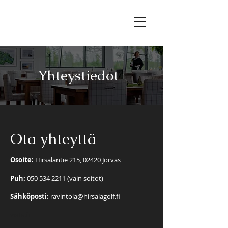
Yhteystiedot
Ota yhteyttä
Osoite:
Hirsalantie 215, 02420 Jorvas
Puh:
050 534 2211
(vain soitot)
Sähköposti:
ravintola@hirsalagolf.fi
vista.fi