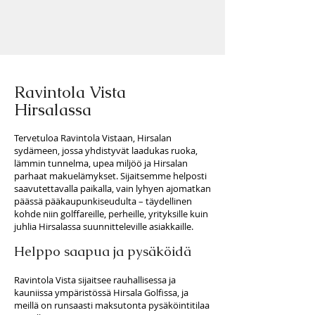
Ravintola Vista
Hirsalassa
Tervetuloa Ravintola Vistaan, Hirsalan
sydämeen, jossa yhdistyvät laadukas ruoka,
lämmin tunnelma, upea miljöö ja Hirsalan
parhaat makuelämykset. Sijaitsemme helposti
saavutettavalla paikalla, vain lyhyen ajomatkan
päässä pääkaupunkiseudulta – täydellinen
kohde niin golffareille, perheille, yrityksille kuin
juhlia Hirsalassa suunnitteleville asiakkaille.
Helppo saapua ja pysäköidä
Ravintola Vista sijaitsee rauhallisessa ja
kauniissa ympäristössä Hirsala Golfissa, ja
meillä on runsaasti maksutonta pysäköintitilaa