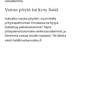
vieraillemme.
Varaa pöytä tai kysy lisää
Haluatko varata pöydän, suunnitella
yritystapahtuman Hirsalassa tai kysyä
lisätietoja palveluistamme? Täytä
yhteydenottolomake verkkosivuillamme, ja
tiimimme vastaa sinulle nopeasti. TAI lähetä
viesti
heli@ruokaruukku.fi