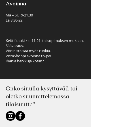
Avoinna
Ma – SU 9-21.30
La 8.30-22
​Keittiö auki klo 11-21 tai sopimuksen mukaan.
Säävaraus.
Vitriinistä saa myös ruokia.
VistaShoppi avoinna to-pe!
Ihania herkkuja kotiin?
Onko sinulla kysyttävää tai
oletko suunnittelemassa
tilaisuutta?